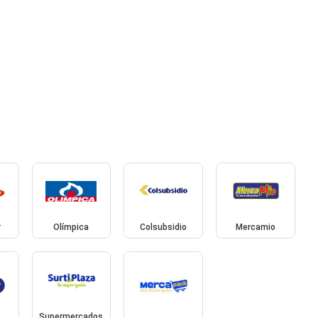
r
Olímpica
Colsubsidio
Mercamio
Supermercados