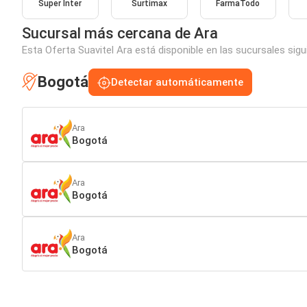
Super Inter
Surtimax
FarmaTodo
Sucursal más cercana de Ara
Esta Oferta Suavitel Ara está disponible en las sucursales sig
Bogotá
Detectar automáticamente
Ara
Bogotá
Ara
Bogotá
Ara
Bogotá