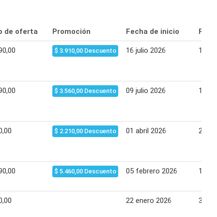
o de oferta
Promoción
Fecha de inicio
Fecha
90,00
16 julio 2026
17 jul
$ 3.910,00 Descuento
90,00
09 julio 2026
15 jul
$ 3.560,00 Descuento
0,00
01 abril 2026
27 m
$ 2.210,00 Descuento
90,00
05 febrero 2026
11 fe
$ 5.460,00 Descuento
0,00
22 enero 2026
31 en