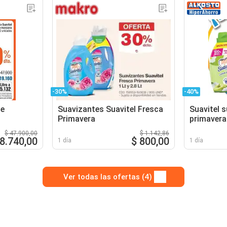
-30%
-40%
te
Suavizantes Suavitel Fresca
Suavitel 
Primavera
primavera
$ 47.900,00
$ 1.142,86
28.740,00
$ 800,00
1 día
1 día
Ver todas las ofertas (4)