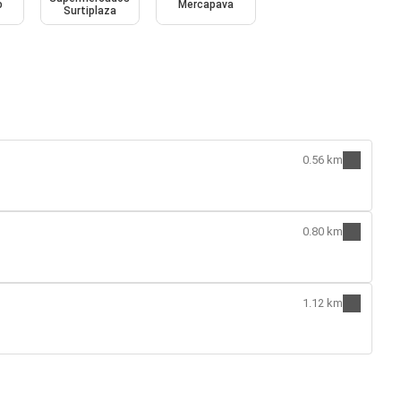
o
Mercapava
Surtiplaza
0.56 km
0.80 km
1.12 km