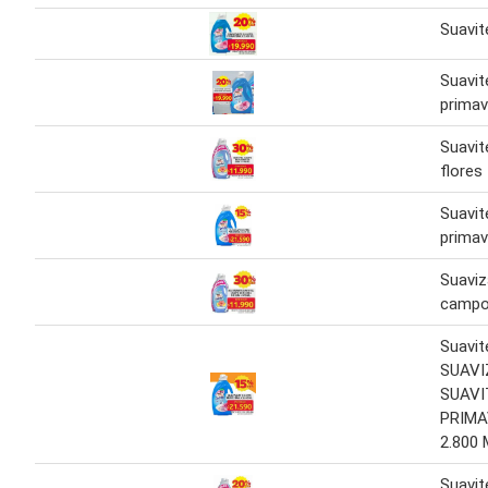
Suavit
Suavit
primav
Suavit
flores
Suavit
primav
Suaviz
campo 
Suavit
SUAV
SUAVI
PRIMA
2.800 
Suavit