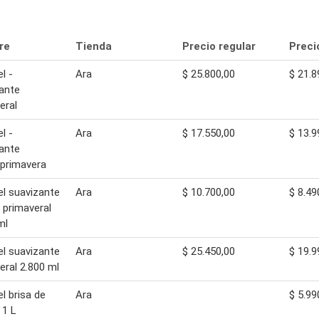
re
Tienda
Precio regular
Preci
l -
Ara
$ 25.800,00
$ 21.8
ante
eral
l -
Ara
$ 17.550,00
$ 13.9
ante
primavera
el suavizante
Ara
$ 10.700,00
$ 8.49
 primaveral
ml
el suavizante
Ara
$ 25.450,00
$ 19.9
eral 2.800 ml
el brisa de
Ara
$ 5.99
 1 L