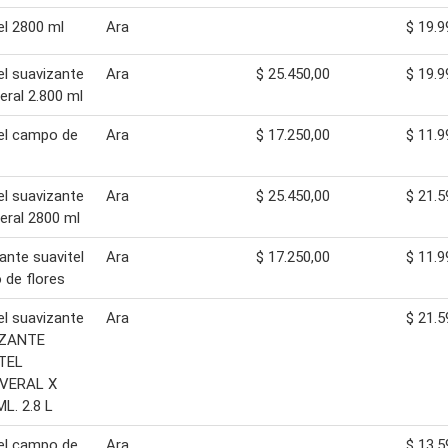
el 2800 ml
Ara
$ 19.9
el suavizante
Ara
$ 25.450,00
$ 19.9
eral 2.800 ml
el campo de
Ara
$ 17.250,00
$ 11.9
el suavizante
Ara
$ 25.450,00
$ 21.5
eral 2800 ml
ante suavitel
Ara
$ 17.250,00
$ 11.9
de flores
el suavizante
Ara
$ 21.5
IZANTE
TEL
VERAL X
ML. 2.8 L
el campo de
Ara
$ 13.5