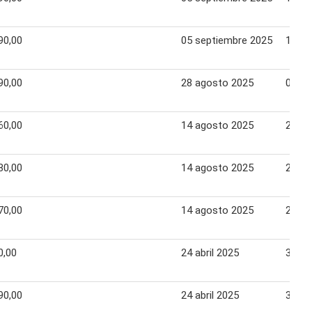
90,00
05 septiembre 2025
10 se
90,00
28 agosto 2025
03 se
60,00
14 agosto 2025
20 ag
80,00
14 agosto 2025
20 ag
70,00
14 agosto 2025
20 ag
0,00
24 abril 2025
30 ab
90,00
24 abril 2025
30 ab