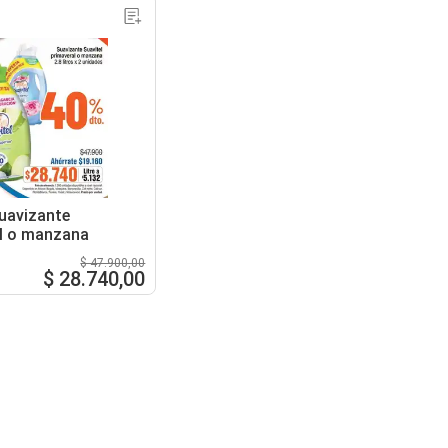
suavizante
l o manzana
$ 47.900,00
$ 28.740,00