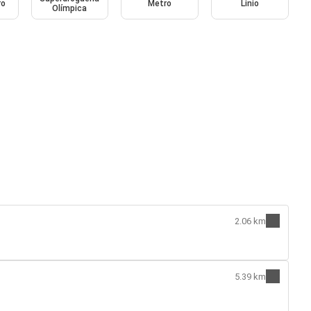
ro
Metro
Linio
Olímpica
2.06 km
5.39 km