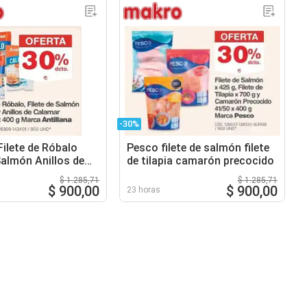
-30%
Filete de Róbalo
Pesco filete de salmón filete
Salmón Anillos de
de tilapia camarón precocido
$ 1.285,71
$ 1.285,71
$ 900,00
$ 900,00
23 horas