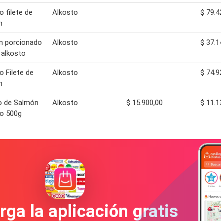
o filete de
Alkosto
$ 79.4
n
n porcionado
Alkosto
$ 37.1
 alkosto
o Filete de
Alkosto
$ 74.9
n
o de Salmón
Alkosto
$ 15.900,00
$ 11.1
o 500g
ga la aplicación gratis