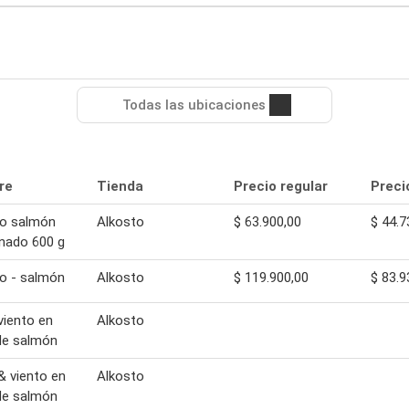
Todas las ubicaciones
re
Tienda
Precio regular
Preci
to salmón
Alkosto
$ 63.900,00
$ 44.7
nado 600 g
o - salmón
Alkosto
$ 119.900,00
$ 83.9
viento en
Alkosto
 de salmón
& viento en
Alkosto
 de salmón