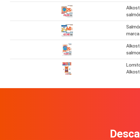
Alkost
salmó
Salmó
marca
Alkost
salmo
Lomit
Alkost
Descar