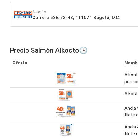
Alkosto
Carrera 68B 72-43, 111071 Bogotá, D.C.
Precio Salmón Alkosto🕒
Oferta
Nomb
Alkos
porcio
Alkost
Ancla 
filete
Ancla 
filete