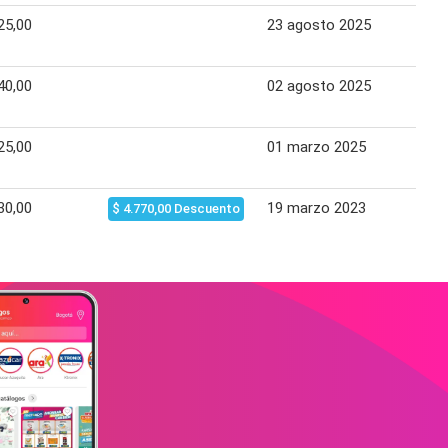
25,00
23 agosto 2025
30 a
40,00
02 agosto 2025
09 a
25,00
01 marzo 2025
07 m
30,00
19 marzo 2023
24 m
$ 4.770,00 Descuento