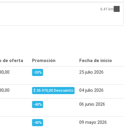
6.41 km
o de oferta
Promoción
Fecha de inicio
Fech
30,00
25 julio 2026
31 j
-30%
30,00
04 julio 2026
10 j
$ 35.970,00 Descuento
06 junio 2026
12 j
-40%
09 mayo 2026
15 m
-40%