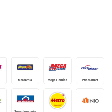
Mercamio
MegaTiendas
PriceSmart
Superdroguería