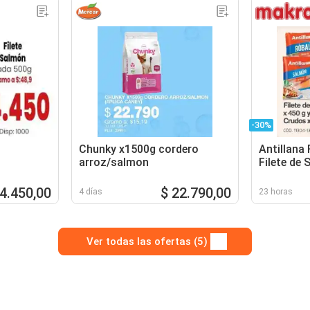
-30%
Chunky x1500g cordero
Antillana 
arroz/salmon
Filete de 
Calamar
24.450,00
$ 22.790,00
4 días
23 horas
Ver todas las ofertas (5)