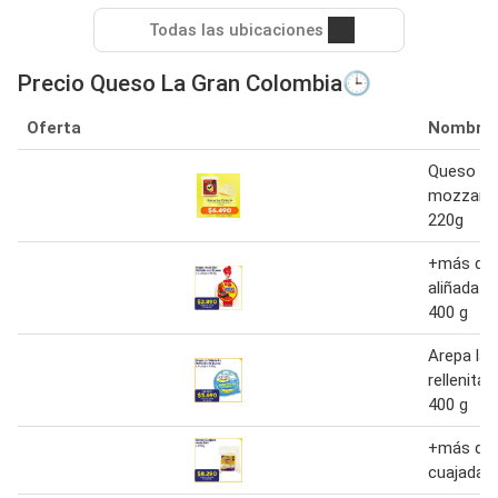
Todas las ubicaciones
Precio Queso La Gran Colombia🕒
Oferta
Nombre
Queso La 
mozzarell
220g
+más deli
aliñada 
400 g
Arepa la 
rellenita
400 g
+más del
cuajada 5