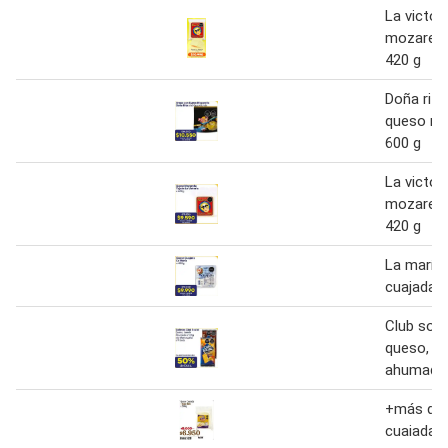
La victor
mozarella
420 g
Doña rita
queso mo
600 g
La victor
mozarella
420 g
La maría
cuajada 4
Club soci
queso, j
ahumado
+más del
cuaiada 5