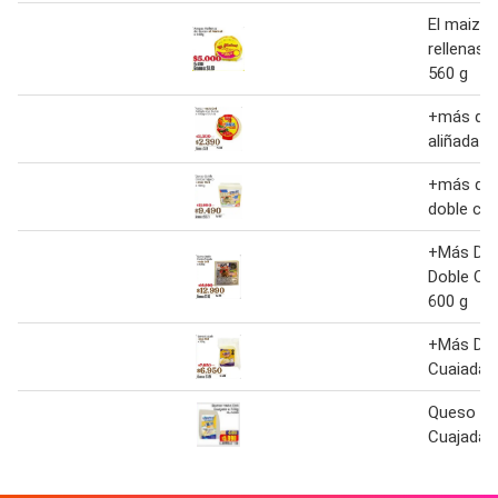
El maizal
rellenas 
560 g
+más deli
aliñada 
+más del
doble cr
+Más Del
Doble Cr
600 g
+Más Del
Cuaiada 
Queso +m
Cuajada 