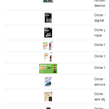
recubrim
diamond
Oster fr
digital
Oster pl
ropa
Oster li
Oster li
Oster li
Oster - 
aerocer
Oster - f
aire digit
Oster Ar