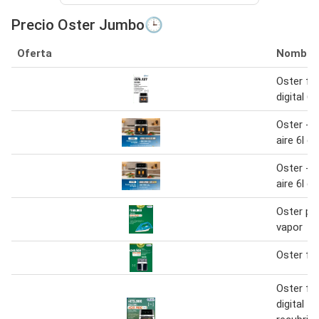
Precio Oster Jumbo🕒
Oferta
Nombre
Oster fr
digital 6 
Oster - f
aire 6l di
Oster - f
aire 6l di
Oster pl
vapor
Oster fr
Oster fr
digital