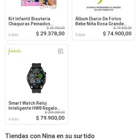
Kit Infantil Bisuteria
Álbum Diario De Fotos
Chaquiras Peinados
Bebe Niña Rosa Grande
$ 39.700,00
$ 79.900,00
Pulseras Joya Niña
Bebé
$ 29.378,00
$ 74.900,00
6 días
4 días
Smart Watch Reloj
Inteligente HW8 Regalo
$ 200.000,00
Niño Niña Hombre Mujer
$ 79.900,00
6 días
Tiendas con Nina en su surtido