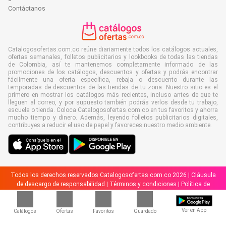
Contáctanos
Catalogosofertas.com.co reúne diariamente todos los catálogos actuales,
ofertas semanales, folletos publicitarios y lookbooks de todas las tiendas
de Colombia, así te mantenemos completamente informado de las
promociones de los catálogos, descuentos y ofertas y podrás encontrar
fácilmente una oferta específica, rebaja o descuento durante las
temporadas de descuentos de las tiendas de tu zona. Nuestro sitio es el
primero en mostrar los catálogos más recientes, incluso antes de que te
lleguen al correo, y por supuesto también podrás verlos desde tu trabajo,
escuela o tienda. Coloca Catalogosofertas.com.co en tus favoritos y ahorra
mucho tiempo y dinero. Además, leyendo folletos publicitarios digitales,
contribuyes a reducir el uso de papel y favoreces nuestro medio ambiente.
Todos los derechos reservados Catalogosofertas.com.co 2026 |
Cláusula
de descargo de responsabilidad
|
Términos y condiciones
|
Política de
privacidad
|
Política de cookies
Ver en App
Catálogos
Ofertas
Favoritos
Guardado