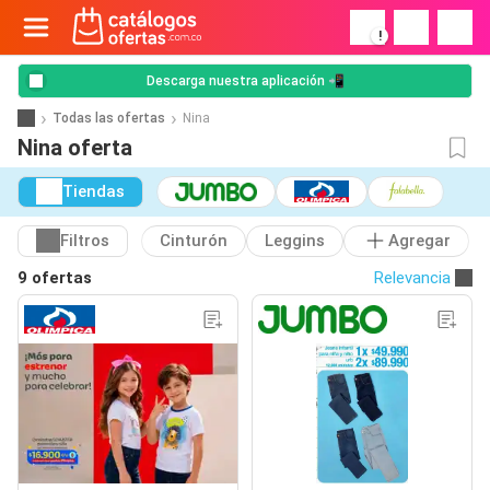
!
Descarga nuestra aplicación 📲
Todas las ofertas
Nina
Nina oferta
Tiendas
Filtros
Cinturón
Leggins
Agregar
9 ofertas
Relevancia