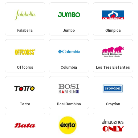
Falabella
Jumbo
Olímpica
Offcorss
Columbia
Los Tres Elefantes
Totto
Bosi Bambino
Croydon