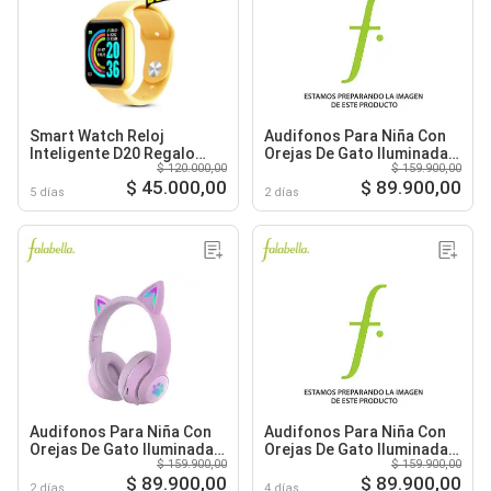
Smart Watch Reloj
Audifonos Para Niña Con
Inteligente D20 Regalo
Orejas De Gato Iluminadas
$ 120.000,00
$ 159.900,00
Niño Niña Hombre Mujer
Bluetooth Negros
$ 45.000,00
$ 89.900,00
5 días
2 días
Audifonos Para Niña Con
Audifonos Para Niña Con
Orejas De Gato Iluminadas
Orejas De Gato Iluminadas
$ 159.900,00
$ 159.900,00
Bluetooth Morados
Bluetooth Azules
$ 89.900,00
$ 89.900,00
2 días
4 días