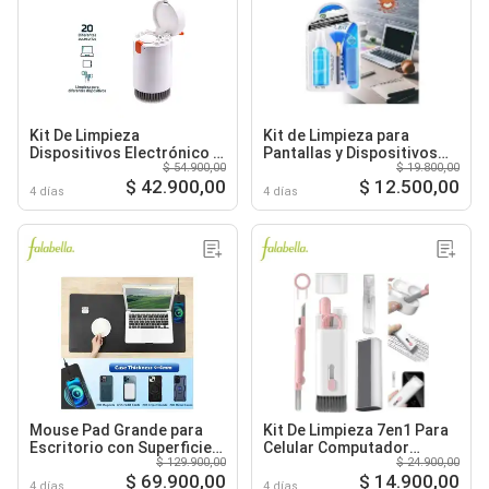
Kit De Limpieza
Kit de Limpieza para
Dispositivos Electrónico +
Pantallas y Dispositivos
$ 54.900,00
$ 19.800,00
Accesorios
Electrónicos
$ 42.900,00
$ 12.500,00
4 días
4 días
Mouse Pad Grande para
Kit De Limpieza 7en1 Para
Escritorio con Superficie
Celular Computador
$ 129.900,00
$ 24.900,00
Suave y Facil Limpieza
Audífonos PC Teclado
$ 69.900,00
$ 14.900,00
4 días
4 días