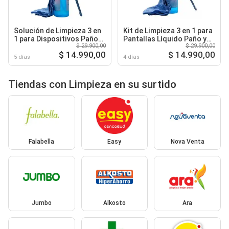
Solución de Limpieza 3 en
Kit de Limpieza 3 en 1 para
1 para Dispositivos Paño
Pantallas Líquido Paño y
$ 29.900,00
$ 29.900,00
Brocha Líquido
Brocha Antiestática
$ 14.990,00
$ 14.990,00
Antiestático
Profesional
5 días
4 días
Tiendas con Limpieza en su surtido
Falabella
Easy
Nova Venta
Jumbo
Alkosto
Ara