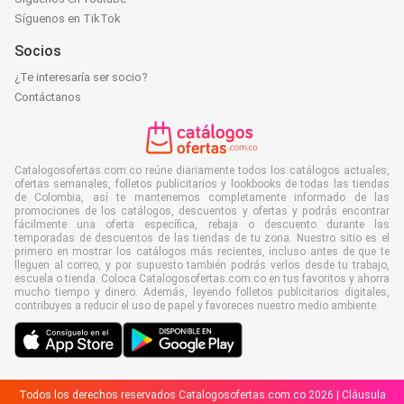
Síguenos en TikTok
Socios
¿Te interesaría ser socio?
Contáctanos
Catalogosofertas.com.co reúne diariamente todos los catálogos actuales,
ofertas semanales, folletos publicitarios y lookbooks de todas las tiendas
de Colombia, así te mantenemos completamente informado de las
promociones de los catálogos, descuentos y ofertas y podrás encontrar
fácilmente una oferta específica, rebaja o descuento durante las
temporadas de descuentos de las tiendas de tu zona. Nuestro sitio es el
primero en mostrar los catálogos más recientes, incluso antes de que te
lleguen al correo, y por supuesto también podrás verlos desde tu trabajo,
escuela o tienda. Coloca Catalogosofertas.com.co en tus favoritos y ahorra
mucho tiempo y dinero. Además, leyendo folletos publicitarios digitales,
contribuyes a reducir el uso de papel y favoreces nuestro medio ambiente.
Todos los derechos reservados Catalogosofertas.com.co 2026 |
Cláusula