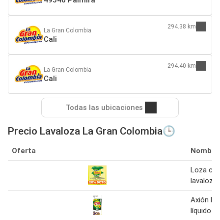
294.38 km
La Gran Colombia
Cali
294.40 km
La Gran Colombia
Cali
Todas las ubicaciones
Precio Lavaloza La Gran Colombia🕒
Oferta
Nombre
Loza cr
lavaloza
Axión la
líquido l