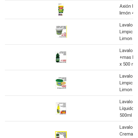
Axión la
limón 45
Lavaloz
Limpic 
Limon x 
Lavaloza
+mas Li
x 500 ml
Lavaloz
Limpic 
Limon x 
Lavaloz
Líquido 
500ml
Lavaloz
Crema L