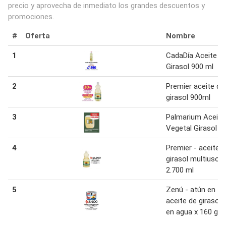
precio y aprovecha de inmediato los grandes descuentos y
promociones.
#
Oferta
Nombre
1
CadaDía Aceite
Girasol 900 ml
2
Premier aceite de
girasol 900ml
3
Palmarium Aceite
Vegetal Girasol 2
4
Premier - aceite 
girasol multiusos 
2.700 ml
5
Zenú - atún en
aceite de girasol 
en agua x 160 g c