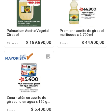
Palmarium Aceite Vegetal
Premier - aceite de girasol
Girasol
multiusos x 2.700 ml
$ 189.890,00
$ 44.900,00
23 horas
1 mes
Zenú - atún en aceite de
girasol o en agua x 160 g
c/u
$ 5.400,00
1 mes