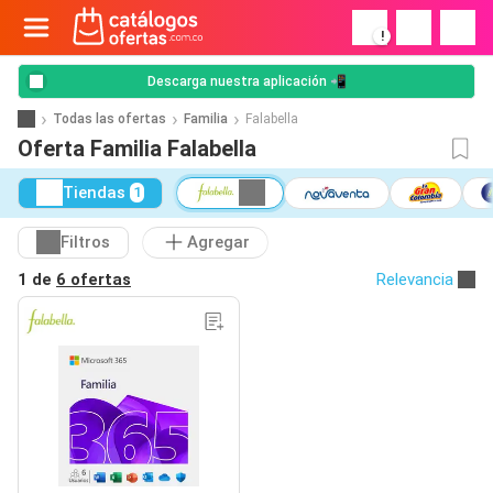
!
Descarga nuestra aplicación 📲
Todas las ofertas
Familia
Falabella
Oferta Familia Falabella
Tiendas
1
Filtros
Agregar
1 de
6 ofertas
Relevancia