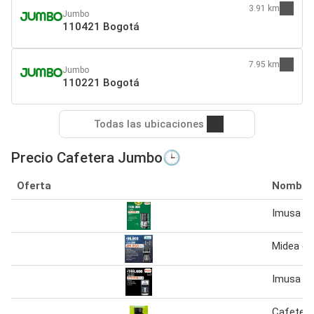
3.91 km
Jumbo
110421 Bogotá
7.95 km
Jumbo
110221 Bogotá
Todas las ubicaciones
Precio Cafetera Jumbo🕒
Oferta
Nombre
Imusa ca
Midea ca
Imusa ca
Cafetera 