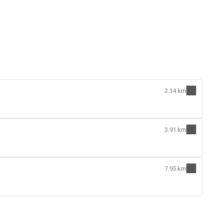
2.34 km
3.91 km
7.95 km