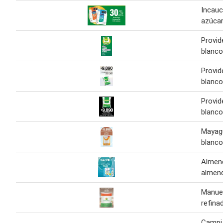
Incauc
azúca
Provid
blanco
Provid
blanco
Provid
blanco
Mayag
blanco
Almend
almend
Manuel
refina
Campi