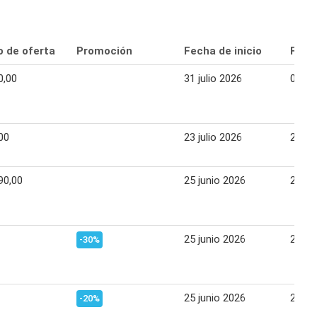
o de oferta
Promoción
Fecha de inicio
Fecha
0,00
31 julio 2026
02 ag
00
23 julio 2026
26 jul
90,00
25 junio 2026
21 jul
25 junio 2026
21 jul
-30%
25 junio 2026
21 jul
-20%