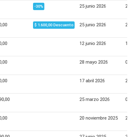
25 junio 2026
21 jul
-30%
0,00
25 junio 2026
21 jul
$ 1.600,00 Descuento
0,00
12 junio 2026
15 ju
0,00
28 mayo 2026
03 ju
0,00
17 abril 2026
20 ab
90,00
25 marzo 2026
05 ab
0,00
20 noviembre 2025
24 no
90,00
27 junio 2025
20 jul