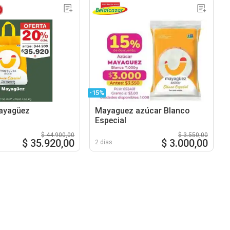
-15%
ayagüez
Mayaguez azúcar Blanco
Especial
$ 44.900,00
$ 3.550,00
$ 35.920,00
$ 3.000,00
2 días