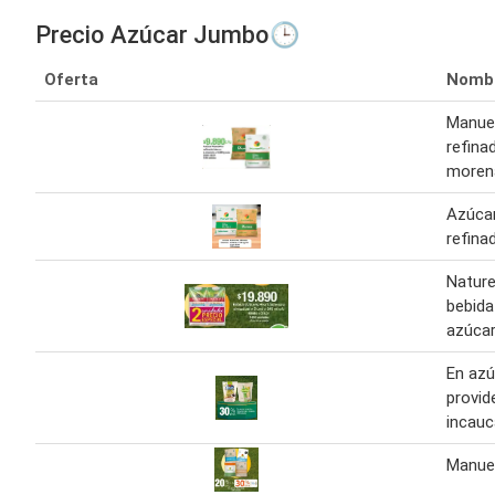
Precio Azúcar Jumbo🕒
Oferta
Nomb
Manuel
refina
morena
Azúcar
refina
Nature
bebida
azúca
En azú
provid
incauc
Manuel