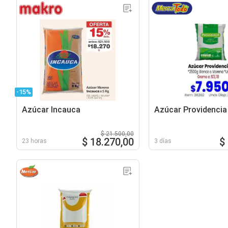
-15%
Azúcar Incauca
Azúcar Providencia
$ 21.500,00
$ 18.270,00
$
23 horas
3 días