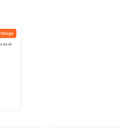
atálogo
s en el