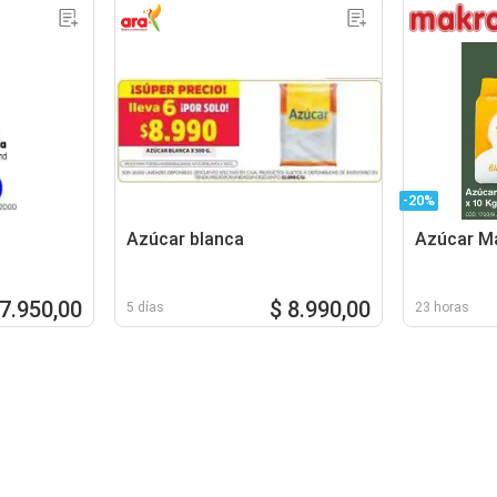
-20%
Azúcar blanca
Azúcar M
 7.950,00
$ 8.990,00
5 días
23 horas