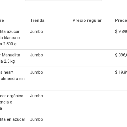
re
Tienda
Precio regular
Preci
ita azúcar
Jumbo
$ 9.89
da blanca o
 2.500 g
 Manuelita
Jumbo
$ 396,
da 2.5 kg
s heart
Jumbo
$ 19.8
 almendra sin
r
car orgánica
Jumbo
encia e
a
ita en azúcar
Jumbo