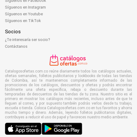
Síguenos en Facebook
Síguenos en Instagram
Síguenos en Youtube
Síguenos en TikTok
Socios
¿Te interesaría ser socio?
Contáctanos
Catalogosofertas.com.co reúne diariamente todos los catálogos actuales,
ofertas semanales, folletos publicitarios y lookbooks de todas las tiendas
de Colombia, así te mantenemos completamente informado de las
promociones de los catálogos, descuentos y ofertas y podrás encontrar
fácilmente una oferta específica, rebaja o descuento durante las
temporadas de descuentos de las tiendas de tu zona. Nuestro sitio es el
primero en mostrar los catálogos más recientes, incluso antes de que te
lleguen al correo, y por supuesto también podrás verlos desde tu trabajo,
escuela o tienda. Coloca Catalogosofertas.com.co en tus favoritos y ahorra
mucho tiempo y dinero. Además, leyendo folletos publicitarios digitales,
contribuyes a reducir el uso de papel y favoreces nuestro medio ambiente.