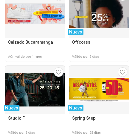
Nuevo
Calzado Bucaramanga
Offcorss
Aún válido por 1 mes
Válido por 9 días
Nuevo
Nuevo
Studio F
Spring Step
Válido por 3 días
Válido por 25 días