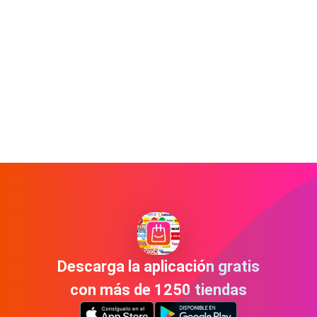
Descarga la aplicación gratis
con más de 1250 tiendas