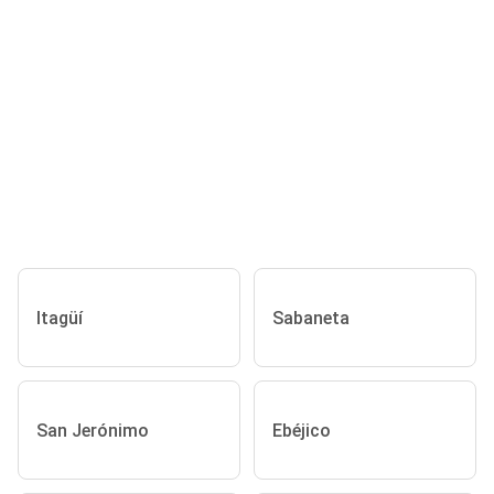
Itagüí
Sabaneta
San Jerónimo
Ebéjico