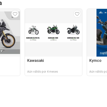
a
Kawasaki
Kymco
Aún válido por 4 meses
Aún válido p