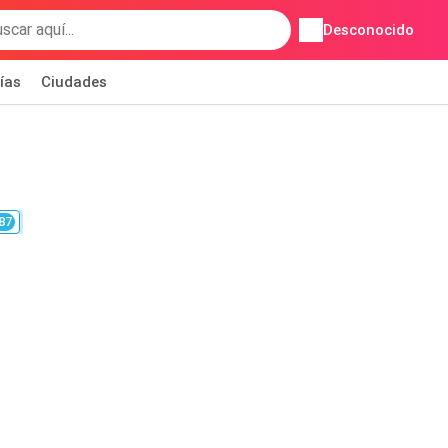
Desconocido
ías
Ciudades
87