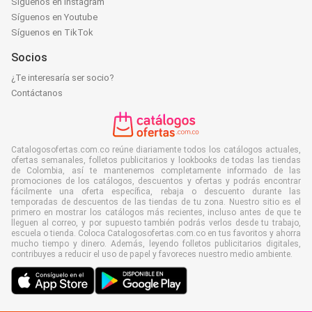
Síguenos en Instagram
Síguenos en Youtube
Síguenos en TikTok
Socios
¿Te interesaría ser socio?
Contáctanos
Catalogosofertas.com.co reúne diariamente todos los catálogos actuales,
ofertas semanales, folletos publicitarios y lookbooks de todas las tiendas
de Colombia, así te mantenemos completamente informado de las
promociones de los catálogos, descuentos y ofertas y podrás encontrar
fácilmente una oferta específica, rebaja o descuento durante las
temporadas de descuentos de las tiendas de tu zona. Nuestro sitio es el
primero en mostrar los catálogos más recientes, incluso antes de que te
lleguen al correo, y por supuesto también podrás verlos desde tu trabajo,
escuela o tienda. Coloca Catalogosofertas.com.co en tus favoritos y ahorra
mucho tiempo y dinero. Además, leyendo folletos publicitarios digitales,
contribuyes a reducir el uso de papel y favoreces nuestro medio ambiente.