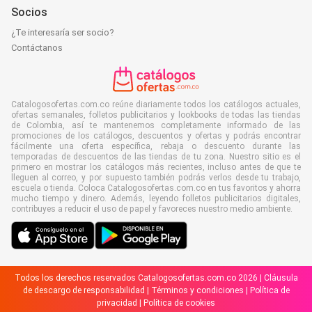
Socios
¿Te interesaría ser socio?
Contáctanos
Catalogosofertas.com.co reúne diariamente todos los catálogos actuales,
ofertas semanales, folletos publicitarios y lookbooks de todas las tiendas
de Colombia, así te mantenemos completamente informado de las
promociones de los catálogos, descuentos y ofertas y podrás encontrar
fácilmente una oferta específica, rebaja o descuento durante las
temporadas de descuentos de las tiendas de tu zona. Nuestro sitio es el
primero en mostrar los catálogos más recientes, incluso antes de que te
lleguen al correo, y por supuesto también podrás verlos desde tu trabajo,
escuela o tienda. Coloca Catalogosofertas.com.co en tus favoritos y ahorra
mucho tiempo y dinero. Además, leyendo folletos publicitarios digitales,
contribuyes a reducir el uso de papel y favoreces nuestro medio ambiente.
Todos los derechos reservados Catalogosofertas.com.co 2026 |
Cláusula
de descargo de responsabilidad
|
Términos y condiciones
|
Política de
privacidad
|
Política de cookies