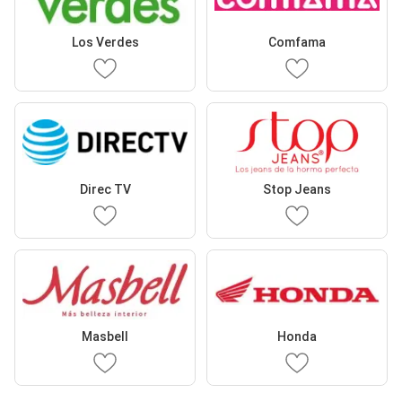
Los Verdes
Comfama
Direc TV
Stop Jeans
Masbell
Honda