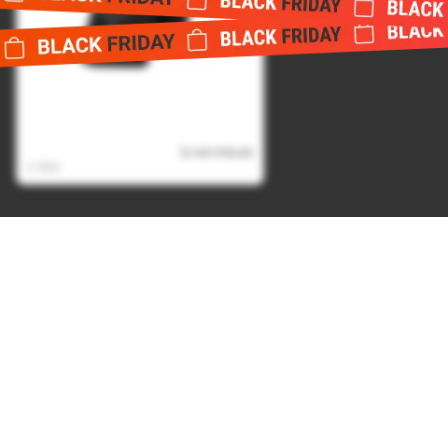
Bateria Portatil Magnetica
USB Power Bank 10.000 mAh -
Negro
$ 169.990,00
$ 94.990,00
2 días