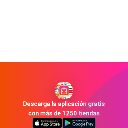
Descarga la aplicación gratis
con más de 1250 tiendas