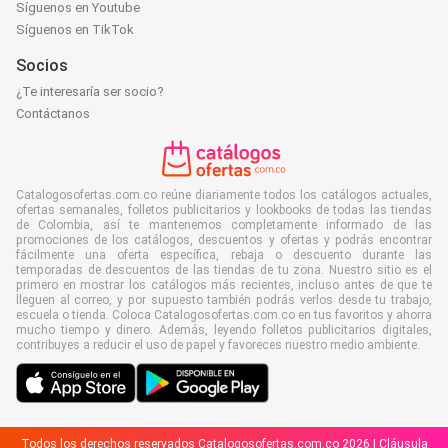
Síguenos en Youtube
Síguenos en TikTok
Socios
¿Te interesaría ser socio?
Contáctanos
Catalogosofertas.com.co reúne diariamente todos los catálogos actuales,
ofertas semanales, folletos publicitarios y lookbooks de todas las tiendas
de Colombia, así te mantenemos completamente informado de las
promociones de los catálogos, descuentos y ofertas y podrás encontrar
fácilmente una oferta específica, rebaja o descuento durante las
temporadas de descuentos de las tiendas de tu zona. Nuestro sitio es el
primero en mostrar los catálogos más recientes, incluso antes de que te
lleguen al correo, y por supuesto también podrás verlos desde tu trabajo,
escuela o tienda. Coloca Catalogosofertas.com.co en tus favoritos y ahorra
mucho tiempo y dinero. Además, leyendo folletos publicitarios digitales,
contribuyes a reducir el uso de papel y favoreces nuestro medio ambiente.
Todos los derechos reservados Catalogosofertas.com.co 2026 |
Cláusula