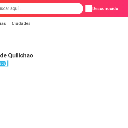
Desconocido
ías
Ciudades
de Quilichao
302