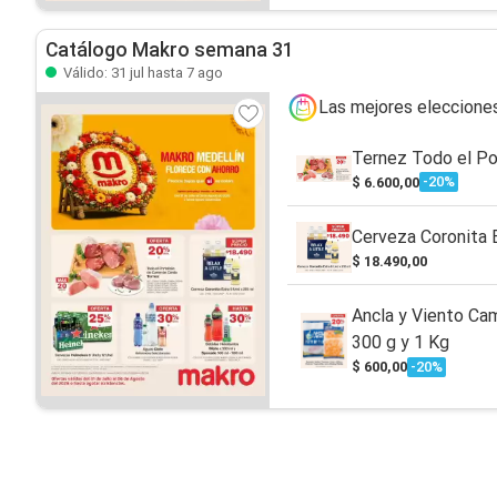
Catálogo Makro semana 31
Válido: 31 jul hasta 7 ago
Las mejores eleccione
Ternez Todo el Po
-20%
$ 6.600,00
Cerveza Coronita 
$ 18.490,00
Ancla y Viento Cam
300 g y 1 Kg
-20%
$ 600,00