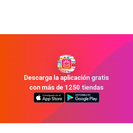
Descarga la aplicación gratis
con más de 1250 tiendas