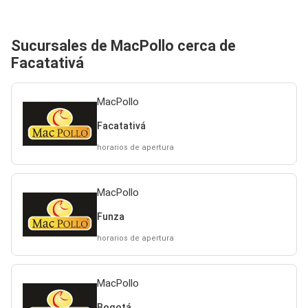
Sucursales de MacPollo cerca de
Facatativá
MacPollo
Facatativá
horarios de apertura
MacPollo
Funza
horarios de apertura
MacPollo
Bogotá