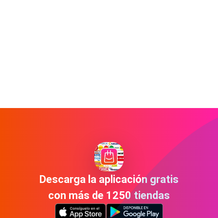
Descarga la aplicación gratis
con más de 1250 tiendas