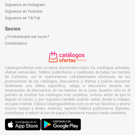
Síguenos en Instagram
Síguenos en Youtube
Síguenos en TikTok
Socios
¿Te interesaría ser socio?
Contáctanos
Catalogosofertas.com.co reúne diariamente todos los catálogos actuales,
ofertas semanales, folletos publicitarios y lookbooks de todas las tiendas
de Colombia, así te mantenemos completamente informado de las
promociones de los catálogos, descuentos y ofertas y podrás encontrar
fácilmente una oferta específica, rebaja o descuento durante las
temporadas de descuentos de las tiendas de tu zona. Nuestro sitio es el
primero en mostrar los catálogos más recientes, incluso antes de que te
lleguen al correo, y por supuesto también podrás verlos desde tu trabajo,
escuela o tienda. Coloca Catalogosofertas.com.co en tus favoritos y ahorra
mucho tiempo y dinero. Además, leyendo folletos publicitarios digitales,
contribuyes a reducir el uso de papel y favoreces nuestro medio ambiente.