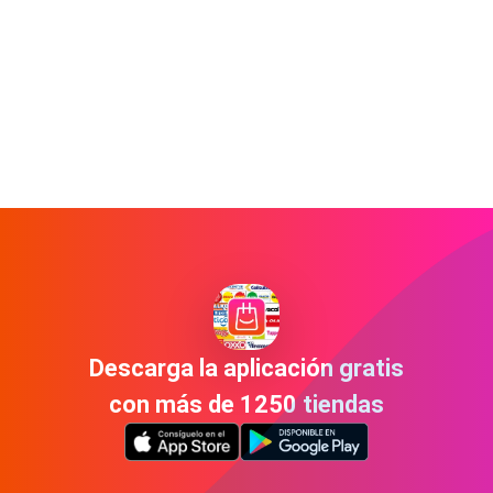
Descarga la aplicación gratis
con más de 1250 tiendas