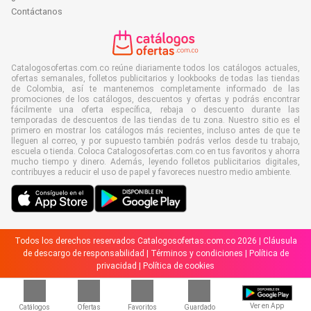
Contáctanos
Catalogosofertas.com.co reúne diariamente todos los catálogos actuales,
ofertas semanales, folletos publicitarios y lookbooks de todas las tiendas
de Colombia, así te mantenemos completamente informado de las
promociones de los catálogos, descuentos y ofertas y podrás encontrar
fácilmente una oferta específica, rebaja o descuento durante las
temporadas de descuentos de las tiendas de tu zona. Nuestro sitio es el
primero en mostrar los catálogos más recientes, incluso antes de que te
lleguen al correo, y por supuesto también podrás verlos desde tu trabajo,
escuela o tienda. Coloca Catalogosofertas.com.co en tus favoritos y ahorra
mucho tiempo y dinero. Además, leyendo folletos publicitarios digitales,
contribuyes a reducir el uso de papel y favoreces nuestro medio ambiente.
Todos los derechos reservados Catalogosofertas.com.co 2026 |
Cláusula
de descargo de responsabilidad
|
Términos y condiciones
|
Política de
privacidad
|
Política de cookies
Ver en App
Catálogos
Ofertas
Favoritos
Guardado