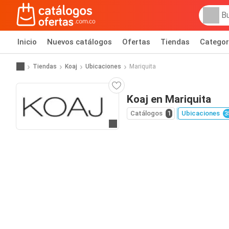
Inicio
Nuevos catálogos
Ofertas
Tiendas
Categor
Tiendas
Koaj
Ubicaciones
Mariquita
Koaj en Mariquita
Catálogos
1
Ubicaciones
3
Ir al sitio