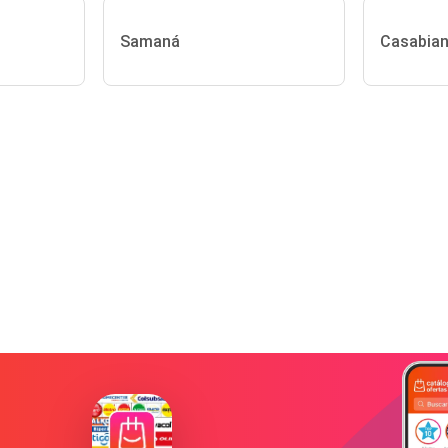
Samaná
Casabia