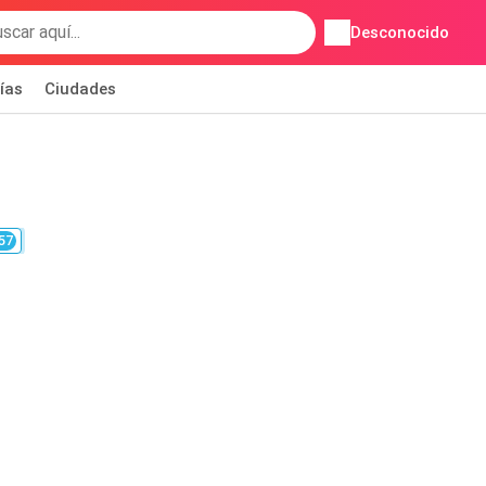
Desconocido
ías
Ciudades
57