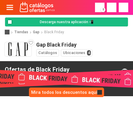
!
Descarga nuestra aplicación 📲
Tiendas
Gap
Black Friday
Gap Black Friday
Catálogos
Ubicaciones
4
Ofertas de Black Friday
de Gap
Mira todos los descuentos aquí