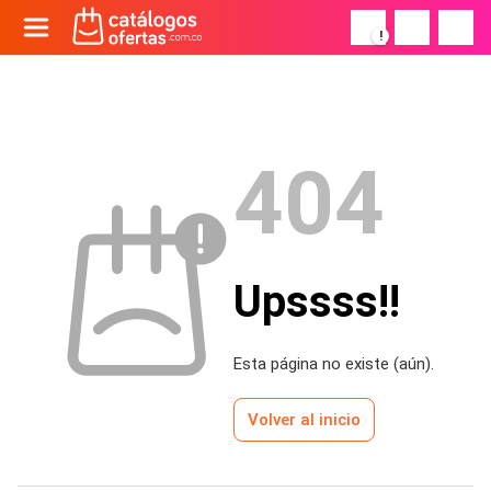
!
404
Upssss!!
Esta página no existe (aún).
Volver al inicio