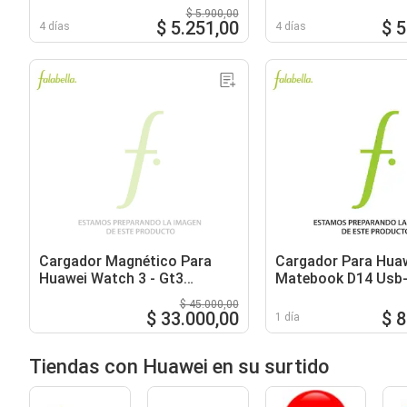
46mm
$ 5.900,00
$ 5.251,00
$ 
4 días
4 días
Cargador Magnético Para
Cargador Para Hua
Huawei Watch 3 - Gt3
Matebook D14 Usb-
42/46mm
325a 65w
$ 45.000,00
$ 33.000,00
$ 
1 día
Tiendas con Huawei en su surtido