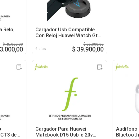
a Reloj
Cargador Usb Compatible
Con Reloj Huawei Watch Gt4
GT4 PRO
$ 45.000,00
$ 55.000,00
33.000,00
$ 39.900,00
6 días
o
Cargador Para Huawei
Audífono
 GT3 de
Matebook D15 Usb-c 20v
Bluetooth