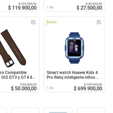
celling
Gt2e Honor
$ 299.900,00
$ 35.000,00
$ 119.900,00
$ 27.500,00
1 día
ro Compatible
Smart watch Huawei Kids 4
 Gt2 GT3 y GT4 de
Pro Reloj inteligente niños.
lso 22mm
Video llamadas en alta
$ 65.000,00
$ 799.900,00
definición. Sistema de
$ 50.000,00
$ 699.900,00
1 día
posicionamiento integrad