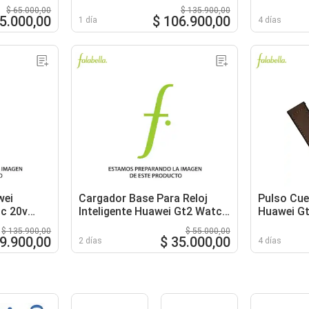
3.25a
Noise Can
$ 65.000,00
$ 135.900,00
55.000,00
$ 106.900,00
1 día
4 días
wei
Cargador Base Para Reloj
Pulso Cue
c 20v
Inteligente Huawei Gt2 Watch
Huawei Gt
Gt2e Honor
46mm pu
$ 135.900,00
$ 55.000,00
89.900,00
$ 35.000,00
2 días
4 días