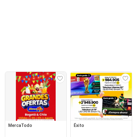
MercaTodo
Éxito