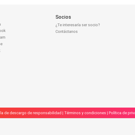
Socios
n
¿Te interesaría ser socio?
ook
Contáctanos
ram
be
k
la de descargo de responsabilidad
|
Términos y condiciones
|
Política de pri