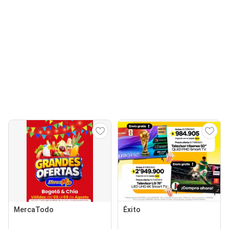
MercaTodo
Éxito