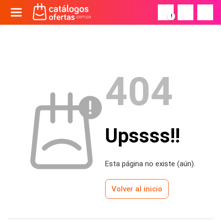
!
404
Upssss!!
Esta página no existe (aún).
Volver al inicio