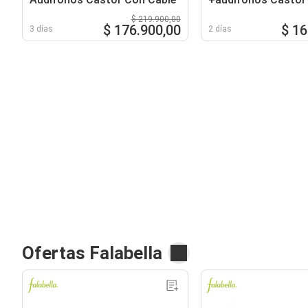
Cable
$ 219.900,00
$ 176.900,00
$ 16
3 días
2 días
Ofertas Falabella