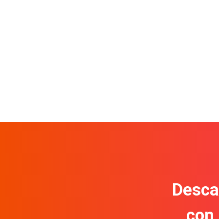
Descar
con