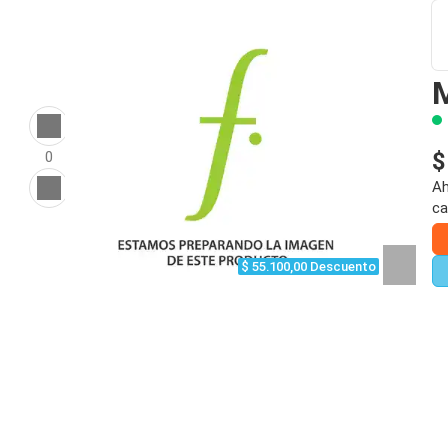
M
$
0
Ah
ca
$ 55.100,00 Descuento