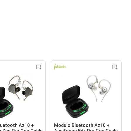
luetooth Az10 +
Modulo Bluetooth Az10 +
 Zsn Pro Con Cable
Audifonos Edx Pro Con Cable