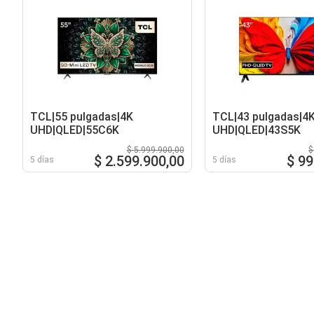
TCL|55 pulgadas|4K
TCL|43 pulgadas|4
UHD|QLED|55C6K
UHD|QLED|43S5K
$ 5.999.900,00
$
$ 2.599.900,00
$ 99
5 días
5 días