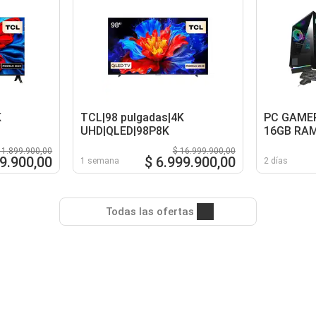
K
TCL|98 pulgadas|4K
PC GAMER
UHD|QLED|98P8K
16GB RAM
B550 WIF
 1.899.900,00
$ 16.999.900,00
80+ GOLD
9.900,00
$ 6.999.900,00
1 semana
2 días
Todas las ofertas