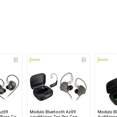
Az09
Modulo Bluetooth Az09
Modulo B
 Bass Con
+audifonos Zsn Pro Con
Audifonos