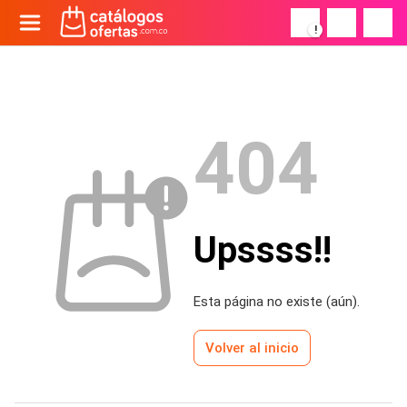
!
404
Upssss!!
Esta página no existe (aún).
Volver al inicio