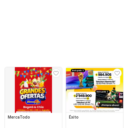
MercaTodo
Éxito