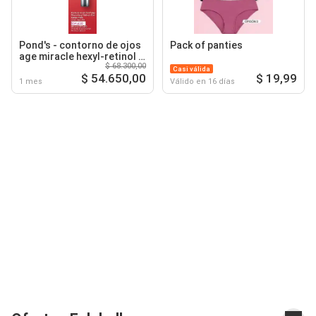
Pond's - contorno de ojos
Pack of panties
age miracle hexyl-retinol x
$ 68.300,00
15ml código: 41676
Casi válida
$ 54.650,00
$ 19,99
1 mes
Válido en 16 días