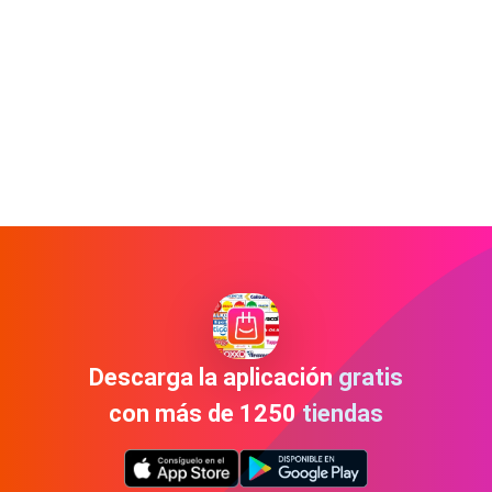
Descarga la aplicación gratis
con más de 1250 tiendas