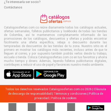
¿Te interesaría ser socio?
Contáctanos
Catalogosofertas.com.co reúne diariamente todos los catálogos actuales,
ofertas semanales, folletos publicitarios y lookbooks de todas las tiendas
de Colombia, así te mantenemos completamente informado de las
promociones de los catálogos, descuentos y ofertas y podrás encontrar
fácilmente una oferta específica, rebaja o descuento durante las
temporadas de descuentos de las tiendas de tu zona. Nuestro sitio es el
primero en mostrar los catálogos más recientes, incluso antes de que te
lleguen al correo, y por supuesto también podrás verlos desde tu trabajo,
escuela o tienda. Coloca Catalogosofertas.com.co en tus favoritos y ahorra
mucho tiempo y dinero. Además, leyendo folletos publicitarios digitales,
contribuyes a reducir el uso de papel y favoreces nuestro medio ambiente.
Todos los derechos reservados Catalogosofertas.com.co 2026 |
Cláusula
de descargo de responsabilidad
|
Términos y condiciones
|
Política de
privacidad
|
Política de cookies