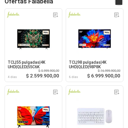
Ofertas Falabella
TCL|55 pulgadas|4K
TCL|98 pulgadas|4K
UHD|QLED|55C6K
UHD|QLED|98P8K
$ 5.999.900,00
$ 16.999.900,00
$ 2.599.900,00
$ 6.999.900,00
4 días
6 días