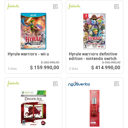
Hyrule warriors - wii u
Hyrule warriors definitive
edition - nintendo switch
$ 260.990,00
$ 592.990,00
$ 159.990,00
$ 414.990,00
3 días
2 días