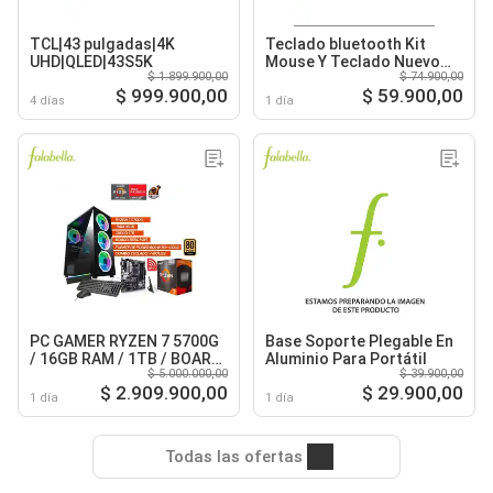
TCL|43 pulgadas|4K
Teclado bluetooth Kit
UHD|QLED|43S5K
Mouse Y Teclado Nuevo
$ 1.899.900,00
$ 74.900,00
Blanco
$ 999.900,00
$ 59.900,00
4 días
1 día
PC GAMER RYZEN 7 5700G
Base Soporte Plegable En
/ 16GB RAM / 1TB / BOARD
Aluminio Para Portátil
$ 5.000.000,00
$ 39.900,00
B550 WIFI / FUENTE 600W
$ 2.909.900,00
$ 29.900,00
80+ GOLD
1 día
1 día
Todas las ofertas