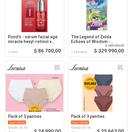
Pond's - sérum facial age
The Legend of Zelda
miracle hexyl-retinol x
Echoes of Wisdom -
$ 399.990,00
30ml
Switch
$ 86.700,00
$ 329.990,00
1 mes
1 semana
Pack of 3 panties
Pack of 3 panties
Casi válida
Casi válida
Válido en 16
Válido en 16
$ 24.990,00
$ 25.663,00