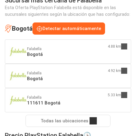
Sucursal más cercana de Falabella
Esta Oferta PlayStation Falabella está disponible en las
sucursales siguientes según la ubicación que has configurado:
Bogotá
Detectar automáticamente
4.88 km
Falabella
Bogotá
4.92 km
Falabella
Bogotá
5.33 km
Falabella
111611 Bogotá
Todas las ubicaciones
Precio PlayStation Falabella🕒