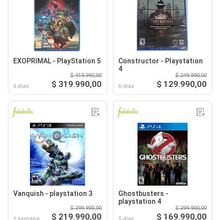
EXOPRIMAL - PlayStation 5
Constructor - Playstation
4
$ 419.990,00
$ 249.990,00
$ 319.990,00
$ 129.990,00
6 días
6 días
Vanquish - playstation 3
Ghostbusters -
playstation 4
$ 299.900,00
$ 299.900,00
$ 219.990,00
$ 169.990,00
1 semana
5 días