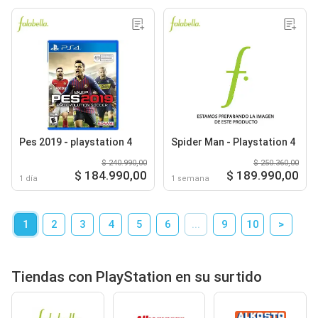
Pes 2019 - playstation 4
Spider Man - Playstation 4
$ 240.990,00
$ 250.360,00
$ 184.990,00
$ 189.990,00
1 día
1 semana
1
2
3
4
5
6
...
9
10
>
Tiendas con PlayStation en su surtido