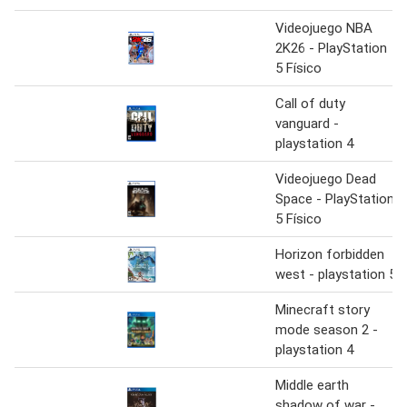
Videojuego NBA
2K26 - PlayStation
5 Físico
Call of duty
vanguard -
playstation 4
Videojuego Dead
Space - PlayStation
5 Físico
Horizon forbidden
west - playstation 5
Minecraft story
mode season 2 -
playstation 4
Middle earth
shadow of war -