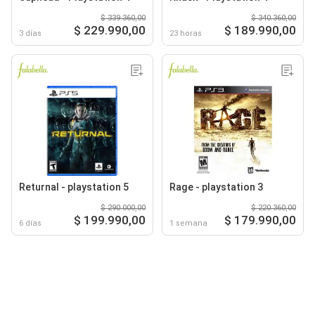
$ 339.360,00
$ 340.360,00
$ 229.990,00
$ 189.990,00
3 días
23 horas
Returnal - playstation 5
Rage - playstation 3
$ 290.000,00
$ 220.360,00
$ 199.990,00
$ 179.990,00
6 días
1 semana