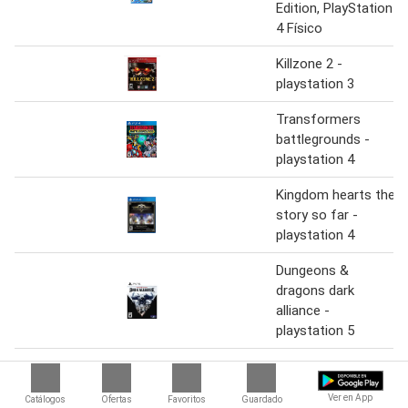
Edition, PlayStation
4 Físico
Killzone 2 -
playstation 3
Transformers
battlegrounds -
playstation 4
Kingdom hearts the
story so far -
playstation 4
Dungeons &
dragons dark
alliance -
playstation 5
Dungeons &
dragons: dark
Ver en App
Catálogos
Ofertas
Favoritos
Guardado
alliance -