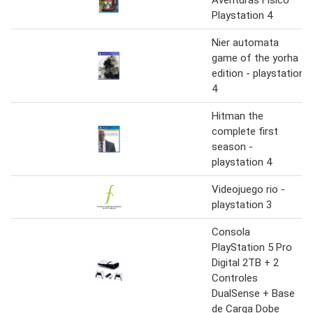
Aventuras Físico
Playstation 4
Nier automata
game of the yorha
edition - playstation
4
Hitman the
complete first
season -
playstation 4
Videojuego rio -
playstation 3
Consola
PlayStation 5 Pro
Digital 2TB + 2
Controles
DualSense + Base
de Carga Dobe