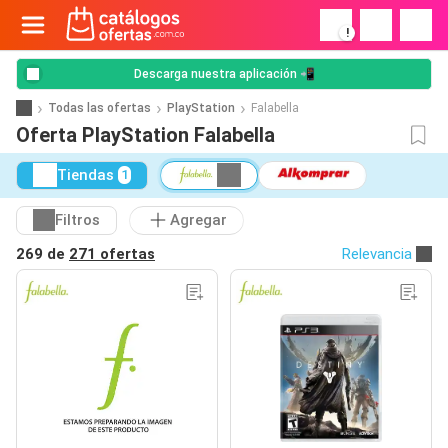
!
Descarga nuestra aplicación 📲
Todas las ofertas
PlayStation
Falabella
Oferta PlayStation Falabella
Tiendas
1
Filtros
Agregar
269 de
271 ofertas
Relevancia