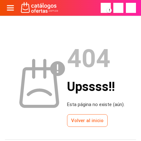
!
404
Upssss!!
Esta página no existe (aún).
Volver al inicio