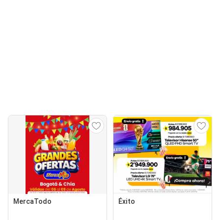
MercaTodo
Éxito