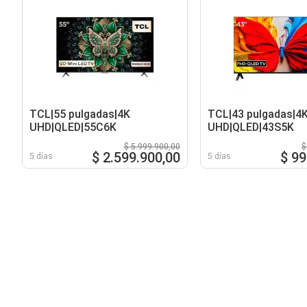
TCL|55 pulgadas|4K
TCL|43 pulgadas|4
UHD|QLED|55C6K
UHD|QLED|43S5K
$ 5.999.900,00
$
$ 2.599.900,00
$ 99
5 días
5 días