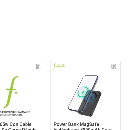
 65w Con Cable
Power Bank MagSafe
 De Carga Rápida
Inalámbrico 5000mAh Carga