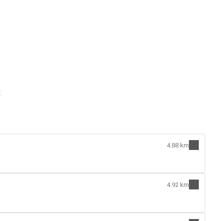
:
4.88 km
4.92 km