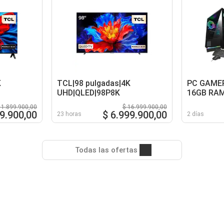
K
TCL|98 pulgadas|4K
PC GAMER
UHD|QLED|98P8K
16GB RAM
B550 WIF
 1.899.900,00
$ 16.999.900,00
80+ GOLD
9.900,00
$ 6.999.900,00
23 horas
2 días
Todas las ofertas