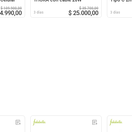
Gar322
$ 109.900,00
$ 35.700,00
54.990,00
$ 25.000,00
3 días
3 días