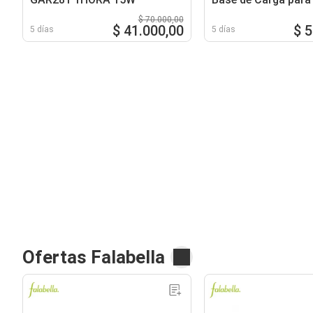
$ 70.000,00
$ 41.000,00
$ 
5 días
5 días
Ofertas Falabella