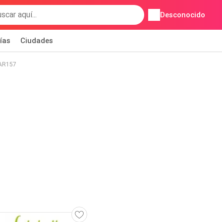
Desconocido
ías
Ciudades
GAR157