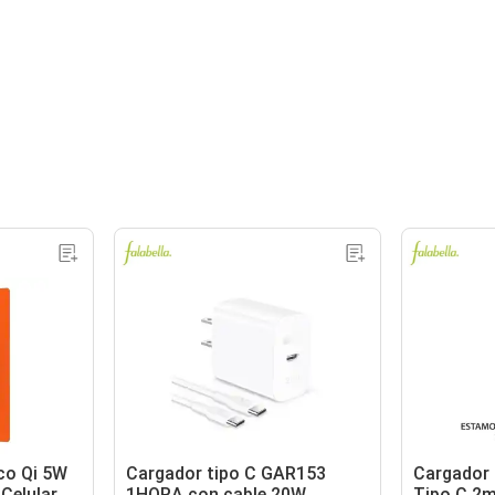
co Qi 5W
Cargador tipo C GAR153
Cargador
Celular
1HORA con cable 20W
Tipo C 2m