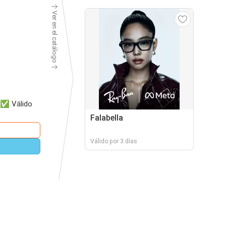
Ver en el catálogo
7✅ Válido
Falabella
Válido por 3 días