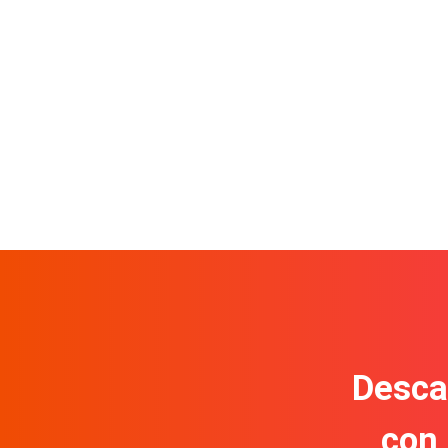
Descar
con