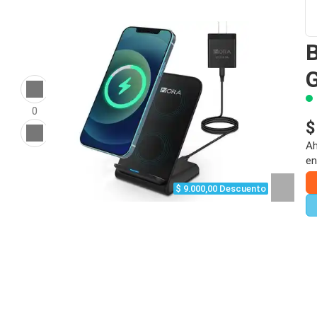
B
0
$
Ah
en
$ 9.000,00 Descuento