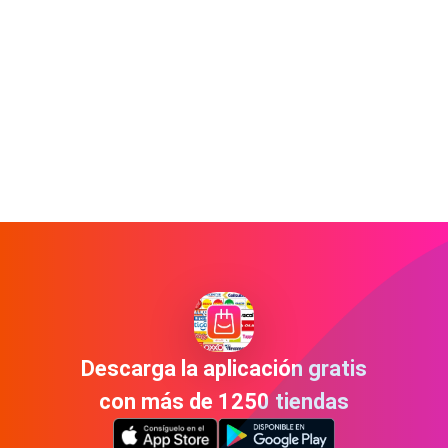
Descarga la aplicación gratis
con más de 1250 tiendas