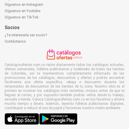
Síguenos en Instagram
Síguenos en Youtube
Síguenos en TikTok
Socios
¿Te interesaría ser socio?
Contáctanos
Catalogosofertas.com.co reúne diariamente todos los catálogos actuales,
ofertas semanales, folletos publicitarios y lookbooks de todas las tiendas
de Colombia, así te mantenemos completamente informado de las
promociones de los catálogos, descuentos y ofertas y podrás encontrar
fácilmente una oferta específica, rebaja o descuento durante las
temporadas de descuentos de las tiendas de tu zona. Nuestro sitio es el
primero en mostrar los catálogos más recientes, incluso antes de que te
lleguen al correo, y por supuesto también podrás verlos desde tu trabajo,
escuela o tienda. Coloca Catalogosofertas.com.co en tus favoritos y ahorra
mucho tiempo y dinero. Además, leyendo folletos publicitarios digitales,
contribuyes a reducir el uso de papel y favoreces nuestro medio ambiente.