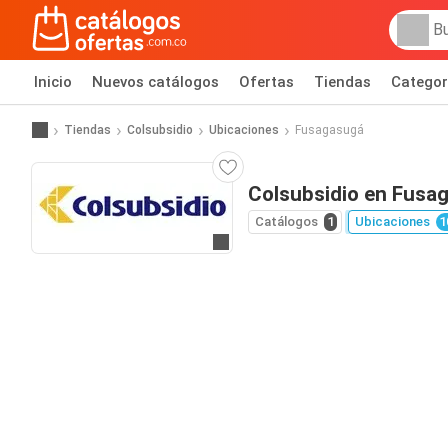
Inicio
Nuevos catálogos
Ofertas
Tiendas
Categor
Tiendas
Colsubsidio
Ubicaciones
Fusagasugá
Colsubsidio en Fusa
Catálogos
1
Ubicaciones
1
Ir al sitio