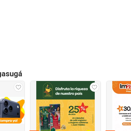
agasugá