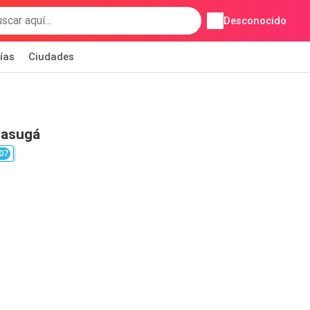
Desconocido
ías
Ciudades
gasugá
07