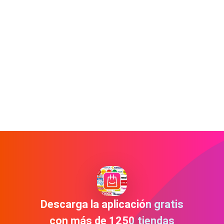
Descarga la aplicación gratis
con más de 1250 tiendas