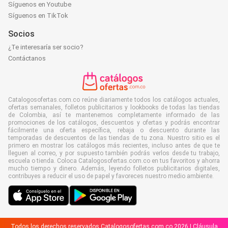
Síguenos en Youtube
Síguenos en TikTok
Socios
¿Te interesaría ser socio?
Contáctanos
Catalogosofertas.com.co reúne diariamente todos los catálogos actuales,
ofertas semanales, folletos publicitarios y lookbooks de todas las tiendas
de Colombia, así te mantenemos completamente informado de las
promociones de los catálogos, descuentos y ofertas y podrás encontrar
fácilmente una oferta específica, rebaja o descuento durante las
temporadas de descuentos de las tiendas de tu zona. Nuestro sitio es el
primero en mostrar los catálogos más recientes, incluso antes de que te
lleguen al correo, y por supuesto también podrás verlos desde tu trabajo,
escuela o tienda. Coloca Catalogosofertas.com.co en tus favoritos y ahorra
mucho tiempo y dinero. Además, leyendo folletos publicitarios digitales,
contribuyes a reducir el uso de papel y favoreces nuestro medio ambiente.
Todos los derechos reservados Catalogosofertas.com.co 2026 |
Cláusula