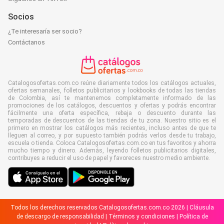
Socios
¿Te interesaría ser socio?
Contáctanos
Catalogosofertas.com.co reúne diariamente todos los catálogos actuales,
ofertas semanales, folletos publicitarios y lookbooks de todas las tiendas
de Colombia, así te mantenemos completamente informado de las
promociones de los catálogos, descuentos y ofertas y podrás encontrar
fácilmente una oferta específica, rebaja o descuento durante las
temporadas de descuentos de las tiendas de tu zona. Nuestro sitio es el
primero en mostrar los catálogos más recientes, incluso antes de que te
lleguen al correo, y por supuesto también podrás verlos desde tu trabajo,
escuela o tienda. Coloca Catalogosofertas.com.co en tus favoritos y ahorra
mucho tiempo y dinero. Además, leyendo folletos publicitarios digitales,
contribuyes a reducir el uso de papel y favoreces nuestro medio ambiente.
Todos los derechos reservados Catalogosofertas.com.co 2026 |
Cláusula
de descargo de responsabilidad
|
Términos y condiciones
|
Política de