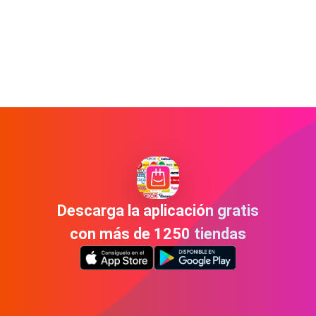
Descarga la aplicación gratis
con más de 1250 tiendas