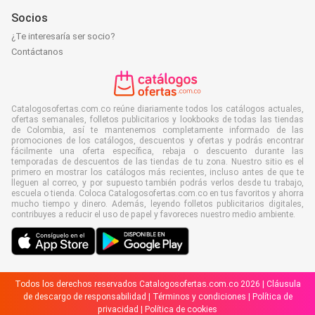
Socios
¿Te interesaría ser socio?
Contáctanos
Catalogosofertas.com.co reúne diariamente todos los catálogos actuales,
ofertas semanales, folletos publicitarios y lookbooks de todas las tiendas
de Colombia, así te mantenemos completamente informado de las
promociones de los catálogos, descuentos y ofertas y podrás encontrar
fácilmente una oferta específica, rebaja o descuento durante las
temporadas de descuentos de las tiendas de tu zona. Nuestro sitio es el
primero en mostrar los catálogos más recientes, incluso antes de que te
lleguen al correo, y por supuesto también podrás verlos desde tu trabajo,
escuela o tienda. Coloca Catalogosofertas.com.co en tus favoritos y ahorra
mucho tiempo y dinero. Además, leyendo folletos publicitarios digitales,
contribuyes a reducir el uso de papel y favoreces nuestro medio ambiente.
Todos los derechos reservados Catalogosofertas.com.co 2026 |
Cláusula
de descargo de responsabilidad
|
Términos y condiciones
|
Política de
privacidad
|
Política de cookies