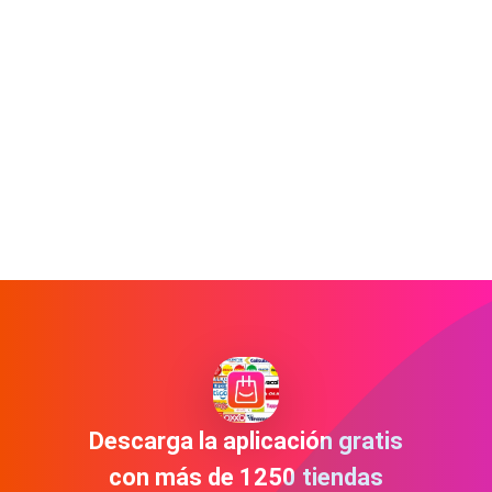
Descarga la aplicación gratis
con más de 1250 tiendas