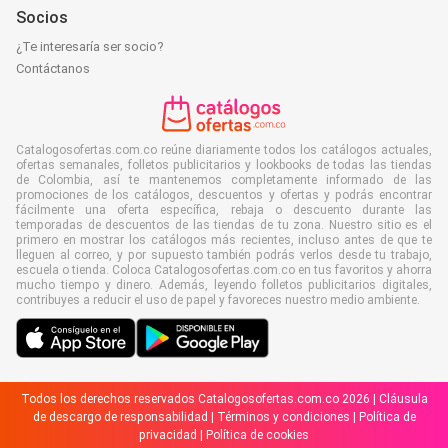
Socios
¿Te interesaría ser socio?
Contáctanos
Catalogosofertas.com.co reúne diariamente todos los catálogos actuales,
ofertas semanales, folletos publicitarios y lookbooks de todas las tiendas
de Colombia, así te mantenemos completamente informado de las
promociones de los catálogos, descuentos y ofertas y podrás encontrar
fácilmente una oferta específica, rebaja o descuento durante las
temporadas de descuentos de las tiendas de tu zona. Nuestro sitio es el
primero en mostrar los catálogos más recientes, incluso antes de que te
lleguen al correo, y por supuesto también podrás verlos desde tu trabajo,
escuela o tienda. Coloca Catalogosofertas.com.co en tus favoritos y ahorra
mucho tiempo y dinero. Además, leyendo folletos publicitarios digitales,
contribuyes a reducir el uso de papel y favoreces nuestro medio ambiente.
Todos los derechos reservados Catalogosofertas.com.co 2026 |
Cláusula
de descargo de responsabilidad
|
Términos y condiciones
|
Política de
privacidad
|
Política de cookies