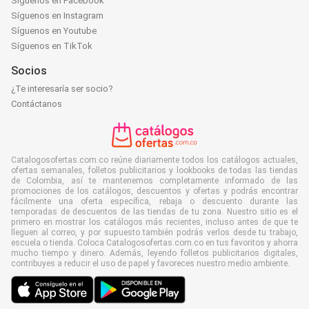
Síguenos en Facebook
Síguenos en Instagram
Síguenos en Youtube
Síguenos en TikTok
Socios
¿Te interesaría ser socio?
Contáctanos
Catalogosofertas.com.co reúne diariamente todos los catálogos actuales,
ofertas semanales, folletos publicitarios y lookbooks de todas las tiendas
de Colombia, así te mantenemos completamente informado de las
promociones de los catálogos, descuentos y ofertas y podrás encontrar
fácilmente una oferta específica, rebaja o descuento durante las
temporadas de descuentos de las tiendas de tu zona. Nuestro sitio es el
primero en mostrar los catálogos más recientes, incluso antes de que te
lleguen al correo, y por supuesto también podrás verlos desde tu trabajo,
escuela o tienda. Coloca Catalogosofertas.com.co en tus favoritos y ahorra
mucho tiempo y dinero. Además, leyendo folletos publicitarios digitales,
contribuyes a reducir el uso de papel y favoreces nuestro medio ambiente.