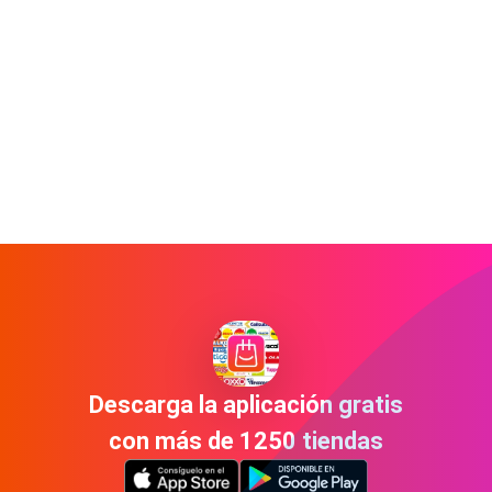
Descarga la aplicación gratis
con más de 1250 tiendas