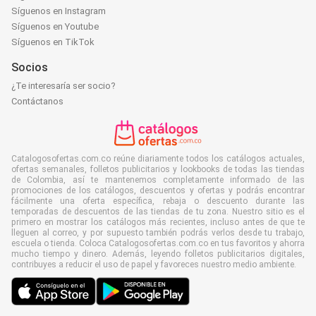
Síguenos en Instagram
Síguenos en Youtube
Síguenos en TikTok
Socios
¿Te interesaría ser socio?
Contáctanos
Catalogosofertas.com.co reúne diariamente todos los catálogos actuales,
ofertas semanales, folletos publicitarios y lookbooks de todas las tiendas
de Colombia, así te mantenemos completamente informado de las
promociones de los catálogos, descuentos y ofertas y podrás encontrar
fácilmente una oferta específica, rebaja o descuento durante las
temporadas de descuentos de las tiendas de tu zona. Nuestro sitio es el
primero en mostrar los catálogos más recientes, incluso antes de que te
lleguen al correo, y por supuesto también podrás verlos desde tu trabajo,
escuela o tienda. Coloca Catalogosofertas.com.co en tus favoritos y ahorra
mucho tiempo y dinero. Además, leyendo folletos publicitarios digitales,
contribuyes a reducir el uso de papel y favoreces nuestro medio ambiente.