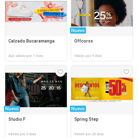
Nuevo
Calzado Bucaramanga
Offcorss
Aún válido por 1 mes
Válido por 9 días
Nuevo
Nuevo
Studio F
Spring Step
Válido por 3 días
Válido por 25 días