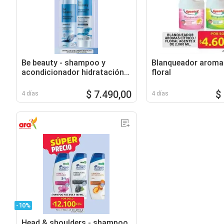
Be beauty - shampoo y
Blanqueador aromas
acondicionador hidratación
floral
intensiva
$ 7.490,00
$
4 días
4 días
-10%
Head & shoulders - shampoo