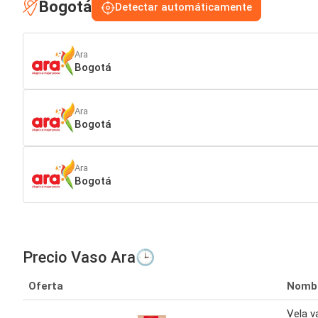
Bogotá
Detectar automáticamente
Ara
Bogotá
Ara
Bogotá
Ara
Bogotá
Precio Vaso Ara🕒
Oferta
Nomb
Vela v