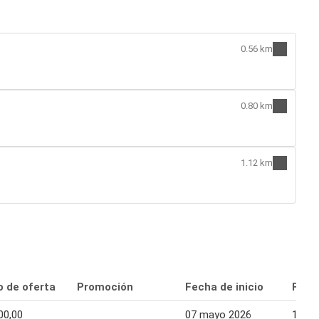
0.56 km
0.80 km
1.12 km
o de oferta
Promoción
Fecha de inicio
Fecha
00,00
07 mayo 2026
13 m