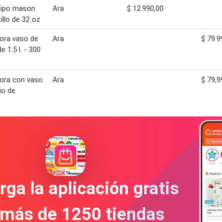
tipo mason
Ara
$ 12.990,00
illo de 32 oz
ora vaso de
Ara
$ 79.9
de 1.5 l. - 300
ora con vaso
Ara
$ 79,9
io de
ga la aplicación gratis
 más de 1250 tiendas