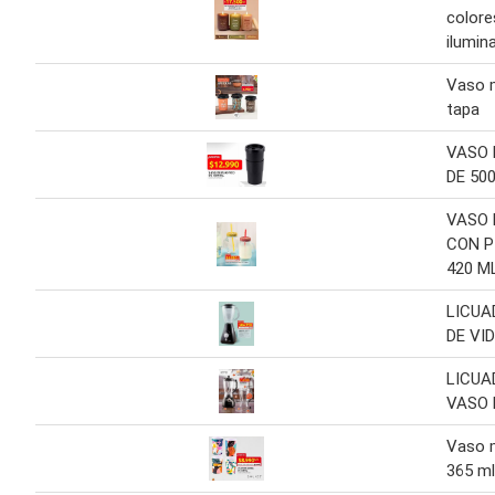
colore
ilumin
Vaso 
tapa
VASO 
DE 500
VASO 
CON P
420 ML
LICUA
DE VID
LICUA
VASO 
Vaso 
365 ml