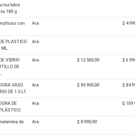
s/surtidos
ata 180 g
multiuso con
Ara
$ 4.99
DE PLASTICO
Ara
 ML.
DE VIDRIO
Ara
$ 12.500,00
$ 6.99
ITILLO DE
.
DORA VASO
Ara
$ 89.900,00
$ 84.9
RIO DE 1.5 LT.
DORA DE
Ara
$ 109.
PLÁSTICO.
melamina de
Ara
$ 8.990,00