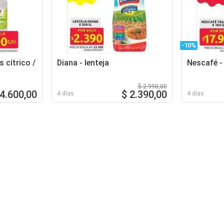
-10%
 cítrico /
Diana - lenteja
Nescafé -
$ 2.990,00
 4.600,00
$ 2.390,00
4 días
4 días