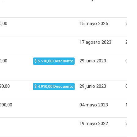
0,00
15 mayo 2025
21 m
17 agosto 2023
23 ag
0,00
29 junio 2023
05 jul
$ 5.510,00 Descuento
90,00
29 junio 2023
05 jul
$ 4.910,00 Descuento
990,00
04 mayo 2023
10 m
19 mayo 2022
25 m