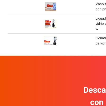
Vaso 
con pit
Licuad
vidrio 
w.
Licuad
de vidr
Descar
con