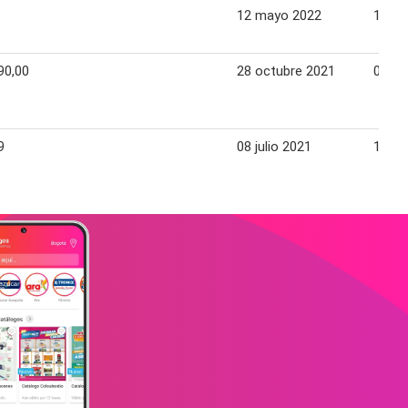
12 mayo 2022
18 m
90,00
28 octubre 2021
03 no
9
08 julio 2021
14 jul