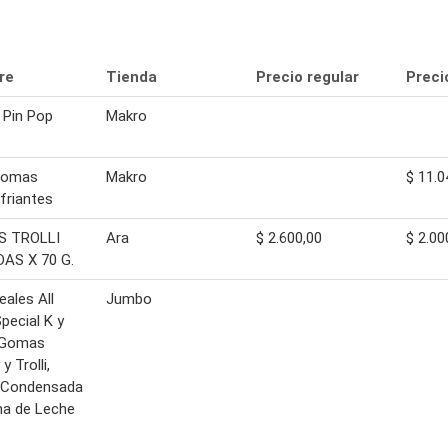
re
Tienda
Precio regular
Preci
y Pin Pop
Makro
 gomas
Makro
$ 11.0
friantes
 TROLLI
Ara
$ 2.600,00
$ 2.00
DAS X 70 G.
eales All
Jumbo
Special K y
, Gomas
 y Trolli,
 Condensada
ma de Leche