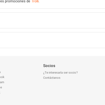
ores promociones de
Trolli
.
Socios
n
¿Te interesaría ser socio?
ook
Contáctanos
ram
be
k