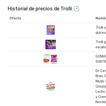
Historial de precios de Trolli 🕒
Oferta
Nomb
Trolli 
dulces
Trolli
escalo
GOMAS
SURTI
En Cer
Bran, 
Müsli
Grissly
Leche
y Cre
Nestlé