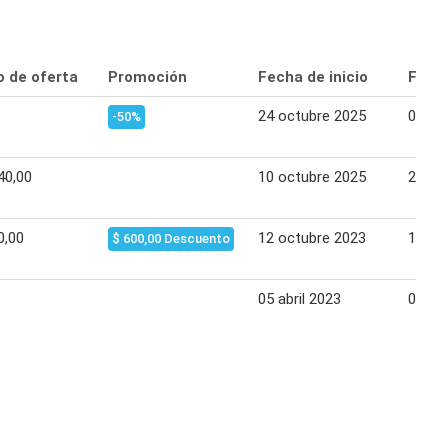
o de oferta
Promoción
Fecha de inicio
Fecha
24 octubre 2025
01 no
-50%
40,00
10 octubre 2025
24 oc
0,00
12 octubre 2023
18 oc
$ 600,00 Descuento
05 abril 2023
09 abr