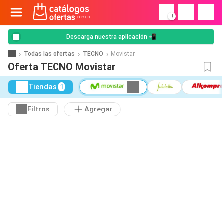
!
Descarga nuestra aplicación 📲
Todas las ofertas
TECNO
Movistar
Oferta TECNO Movistar
Tiendas
1
Filtros
Agregar