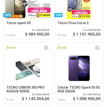
-38%
-58%
Tecno spark 50
Tecno Pova Curve 2
$ 1.599.900,00
$ 2.799.900,00
$ 989.900,00
$ 1.151.900,00
24 días
24 días
TECNO CAMON 30S PRO
Celular TECNO Spark 50 5G
8256GB VERDE
8GB 256GB
$ 2.290.008,00
$ 1.295.900,00
$ 1.145.004,00
$ 1.088.900,00
4 días
3 días