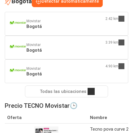
Bogotá
Detectar automáticamente
2.42 km
Movistar
Bogotá
3.39 km
Movistar
Bogotá
4.90 km
Movistar
Bogotá
Todas las ubicaciones
Precio TECNO Movistar🕒
Oferta
Nombre
Tecno pova curve 2