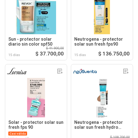
Sun - protector solar
Neutrogena - protector
diario sin color spf50
solar sun fresh fps90
$ 41.900,00
$ 37.700,00
$ 136.750,00
15 días
15 días
Solar - protector solar sun
Neutrogena - protector
fresh fps 90
solar sun fresh hydro
boost con color fps50 x
Casi válida
40ml
$ 108.700,00