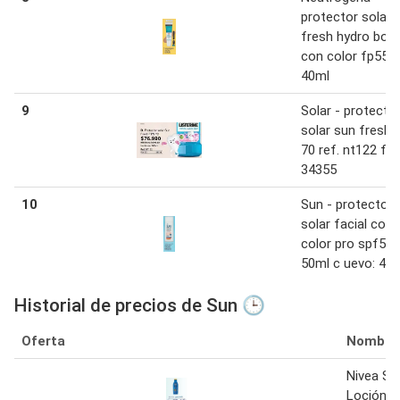
protector solar 
fresh hydro boo
con color fp550 
40ml
9
Solar - protecto
solar sun fresh 
70 ref. nt122 fp
34355
10
Sun - protector
solar facial con
color pro spf50 
50ml c uevo: 44
Historial de precios de Sun 🕒
Oferta
Nombre
Nivea Su
Loción P