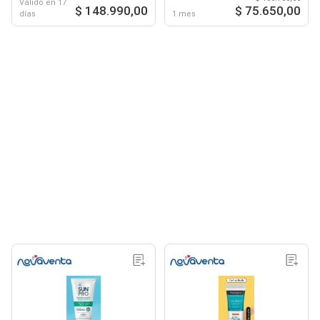
Válido en 17
$ 148.990,00
$ 75.650,00
días
1 mes