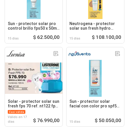
Sun - protector solar pro
Neutrogena - protector
control brillo fps50 x 50ml
solar sun fresh hydro
c uevo: 52537
boost con color fp550 x
$ 62.500,00
$ 108.100,00
40ml
15 días
15 días
Solar - protector solar sun
Sun - protector solar
fresh fps 70 ref. nt122 fps
facial con color pro spf50
70 34355
x 50ml c uevo: 44818
Casi válida
Válido en 17
$ 76.990,00
$ 50.050,00
días
15 días