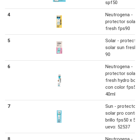
spf50
4
Neutrogena -
protector solar 
fresh fps90
5
Solar - protecto
solar sun fresh 
90
6
Neutrogena -
protector solar 
fresh hydro boo
con color fps50 
40ml
7
Sun - protector
solar pro control
brillo fps50 x 50
uevo: 52537
8
Neutrogena -