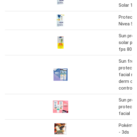
Solar 12
Protecto
Nivea Su
Sun pro 
solar pie
fps 80
Sun fres
protecto
facial n
derm care
control f
Sun pro 
protecci
facial
Pokémon 
- 3ds