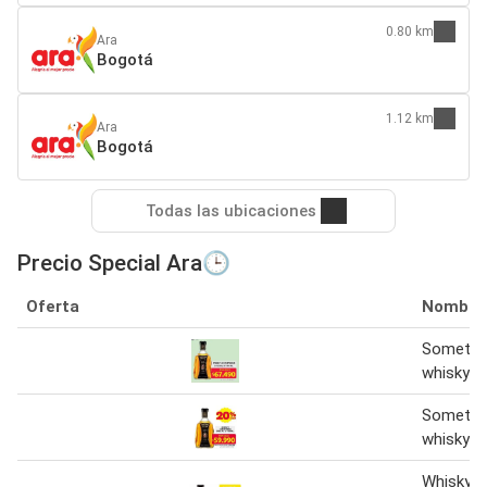
0.80 km
Ara
Bogotá
1.12 km
Ara
Bogotá
Todas las ubicaciones
Precio Special Ara🕒
Oferta
Nombre
Somethin
whisky 7
Somethin
whisky 7
Whisky 