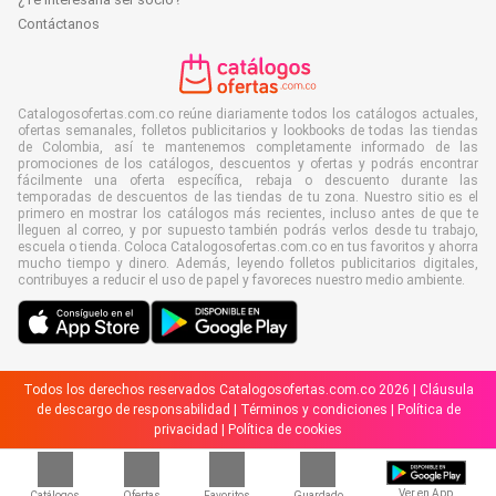
Contáctanos
Catalogosofertas.com.co reúne diariamente todos los catálogos actuales,
ofertas semanales, folletos publicitarios y lookbooks de todas las tiendas
de Colombia, así te mantenemos completamente informado de las
promociones de los catálogos, descuentos y ofertas y podrás encontrar
fácilmente una oferta específica, rebaja o descuento durante las
temporadas de descuentos de las tiendas de tu zona. Nuestro sitio es el
primero en mostrar los catálogos más recientes, incluso antes de que te
lleguen al correo, y por supuesto también podrás verlos desde tu trabajo,
escuela o tienda. Coloca Catalogosofertas.com.co en tus favoritos y ahorra
mucho tiempo y dinero. Además, leyendo folletos publicitarios digitales,
contribuyes a reducir el uso de papel y favoreces nuestro medio ambiente.
Todos los derechos reservados Catalogosofertas.com.co 2026 |
Cláusula
de descargo de responsabilidad
|
Términos y condiciones
|
Política de
privacidad
|
Política de cookies
Ver en App
Catálogos
Ofertas
Favoritos
Guardado